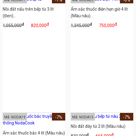
-7%
-6%
Mã: NODA17
Mã: NODA25
Nồi đất nấu trên bếp từ 3 lít
Ấm sắc thuốc điện hẹn giờ 4 lít
(Đen)...
(Màu nâu)...
đ
đ
đ
đ
1,055,000
820,000
1,345,000
750,000
-7%
-7%
Mã: NODA19
Mã: NODA15
Nồi đất đáy từ 2 lít (Màu nâu)
Ấm sắc thuốc bắc 4 lít (Màu nâu)
đ
đ