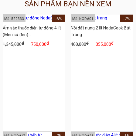
SẢN PHẨM BẠN NÊN XEM
-6%
-7%
Mã: 522333
Mã: NODA01
Ấm sắc thuốc điện tự động 4 lít
Nồi đất nung 2 lít NodaCook Bát
(Men sứ đen)...
Tràng
đ
đ
đ
đ
1,345,000
750,000
400,000
355,000