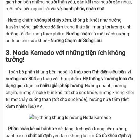
gian hơn bên những người thân yêu, gắn kết mọi người gần nhau,
một bữa tiệc ngoài trời
vui vẻ, hạnh phúc, nhàn nhã
.
- Nướng chậm
không bị cháy xém
, không bị khét như nướng
truyền thống, giữ được độ ẩm trong thức ăn, mang tới lượng dinh
dưỡng tối đa trong thực phẩm.
Nướng chậm
là một cách nướng
an toàn cho sức khoẻ
- Nướng Chậm để Sống Lâu
.
3. Noda Kamado với những tiện ích không
tưởng!
- Toàn bộ phần khung bên ngoài là
thép sơn tĩnh điện siêu bền
,
vỉ
nướng inox 304
an toàn với thực phẩm.
Hệ thống vỉ nướng Inox đa
dạng
giúp bạn có
nhiều giải pháp nướng
: Nướng nhanh, nướng
chậm, nướng smoke hun khói tốt cho sức khỏe, nướng không khói
từ mỡ chảy xuống than (tốt cho sức khỏe), nướng nửa tấm (tiết
kiệm nhiên liệu) v.v…
-
Phần chân kê có bánh xe
dễ dàng di chuyển trong tiệc nướng,
bánh xe có
chốt cố định
yên tâm không lo trôi.
Có ốc khóa định vị