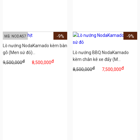
-9%
-9%
Mã: NODA57
Lò nướng NodaKamado kèm bàn
gỗ (Men sứ đỏ)...
Lò nướng BBQ NodaKamado
kèm chân kê xe đẩy (M...
đ
đ
9,500,000
8,500,000
đ
đ
8,500,000
7,500,000