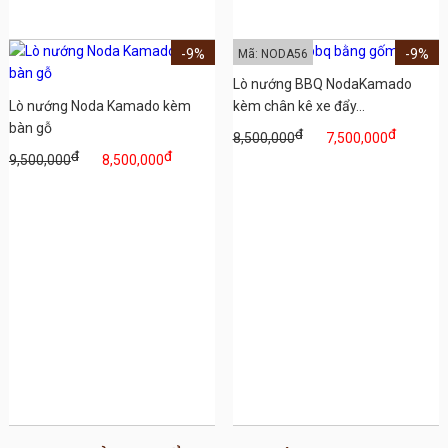
-9%
-9%
Mã: NODA56
Lò nướng BBQ NodaKamado
Lò nướng Noda Kamado kèm
kèm chân kê xe đẩy...
bàn gỗ
đ
đ
8,500,000
7,500,000
đ
đ
9,500,000
8,500,000