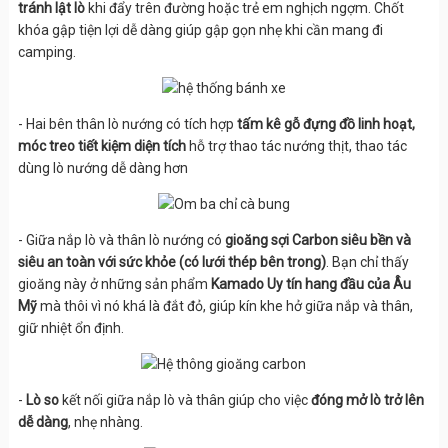
tránh lật lò
khi đẩy trên đường hoặc trẻ em nghịch ngợm. Chốt
khóa gập tiện lợi dễ dàng giúp gập gọn nhẹ khi cần mang đi
camping.
- Hai bên thân lò nướng có tích hợp
tấm kê gỗ đựng đồ linh hoạt,
móc treo tiết kiệm diện tích
hỗ trợ thao tác nướng thịt, thao tác
dùng lò nướng dễ dàng hơn
- Giữa nắp lò và thân lò nướng có
gioăng sợi Carbon siêu bền và
siêu an toàn với sức khỏe (có lưới thép bên trong)
. Bạn chỉ thấy
gioăng này ở những sản phẩm
Kamado Uy tín hang đầu của Âu
Mỹ
mà thôi vì nó khá là đắt đỏ, giúp kín khe hở giữa nắp và thân,
giữ nhiệt ổn định.
-
Lò so
kết nối giữa nắp lò và thân giúp cho việc
đóng
mở lò trở lên
dễ dàng
, nhẹ nhàng.