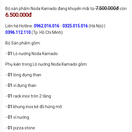
7.500.000đ
Bộ sản phẩm Noda Kamado đang khuyến mãi từ
còn
6.500.000đ
Liên hệ Hotline:
0962.016.016
-
0325.015.016
(Hà Nội) |
0396.112.110
(Tp. Hồ Chí Minh)
Bộ Sản phẩm gồm:
-
01
Lò nướng Noda Kamado
Phụ kiện trong Lò nướng Noda Kamado gồm:
-
01
lòng đựng than
-
01
vỉ đựng than
-
01
rack inox tròn 2 tầng
-
01
khung inox kê đồ hứng mỡ
-
01
vỉ nướng
-
01
pizza stone