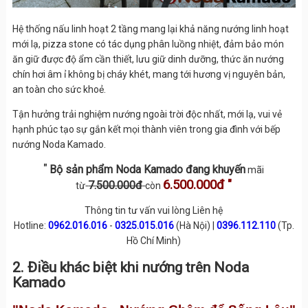
Hệ thống nấu linh hoạt 2 tầng mang lại khả năng nướng linh hoạt
mới lạ, pizza stone có tác dụng phân luồng nhiệt, đảm bảo món
ăn giữ được độ ẩm cần thiết, lưu giữ dinh dưỡng, thức ăn nướng
chín hơi âm ỉ không bị cháy khét, mang tới hương vị nguyên bản,
an toàn cho sức khoẻ.
Tận hưởng trải nghiệm nướng ngoài trời độc nhất, mới lạ, vui vẻ
hạnh phúc tạo sự gắn kết mọi thành viên trong gia đình với bếp
nướng Noda Kamado.
"
Bộ sản phẩm Noda Kamado đang khuyến
mãi
6.500.000đ "
7.500.000đ
từ
còn
Thông tin tư vấn vui lòng Liên hệ
Hotline:
0962.016.016
-
0325.015.016
(Hà Nội) |
0396.112.110
(Tp.
Hồ Chí Minh)
2. Điều khác biệt khi nướng trên Noda
Kamado