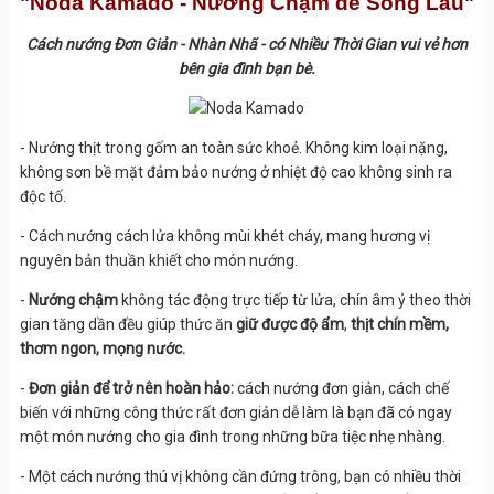
"Noda Kamado - Nướng Chậm để Sống Lâu"
Cách nướng Đơn Giản - Nhàn Nhã - có Nhiều Thời Gian vui vẻ hơn
bên gia đình bạn bè.
- Nướng thịt trong gốm an toàn sức khoẻ. Không kim loại nặng,
không sơn bề mặt đảm bảo nướng ở nhiệt độ cao không sinh ra
độc tố.
- Cách nướng cách lửa không mùi khét cháy, mang hương vị
nguyên bản thuần khiết cho món nướng.
-
Nướng chậm
không tác động trực tiếp từ lửa, chín âm ỷ theo thời
gian tăng dần đều giúp thức ăn
giữ được độ ẩm
,
thịt chín mềm,
thơm ngon, mọng nước.
-
Đơn giản để trở nên hoàn hảo:
cách nướng đơn giản, cách chế
biến với những công thức rất đơn giản dễ làm là bạn đã có ngay
một món nướng cho gia đình trong những bữa tiệc nhẹ nhàng.
- Một cách nướng thú vị không cần đứng trông, bạn có nhiều thời