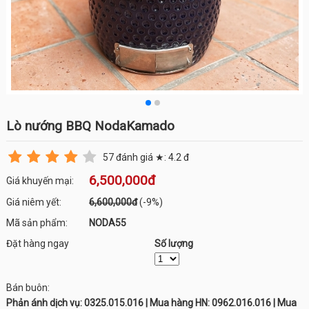
Lò nướng BBQ NodaKamado
57
đánh giá ★:
4.2
đ
6,500,000đ
Giá khuyến mại:
Giá niêm yết:
6,600,000đ
(-9%)
Mã sản phẩm:
NODA55
Đặt hàng ngay
Số lượng
Bán buôn:
Phản ánh dịch vụ: 0325.015.016 | Mua hàng HN: 0962.016.016 | Mua