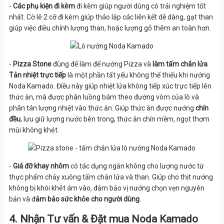
-
Các phụ kiện đi kèm
đi kèm giúp người dùng có trải nghiệm tốt
nhất. Cờ lê 2 cỡ đi kèm giúp tháo lắp các liên kết dễ dàng, gạt than
giúp việc điều chỉnh lượng than, hoặc lượng gỗ thêm an toàn hơn.
-
Pizza Stone
đùng để làm đế nướng Pizza và
làm tấm chắn lửa
Tản nhiệt trực tiếp
là một phần tất yếu không thể thiếu khi nướng
Noda Kamado. Điều này giúp nhiệt lửa không tiếp xúc trực tiếp lên
thức ăn, mà được phân luồng bám theo đường vòm của lò và
phân tán lượng nhiệt vào thức ăn. Giúp thức ăn được nướng
chín
đều
, lưu giữ lượng nước bên trong, thức ăn chín mềm, ngọt thơm
mùi không khét.
-
Giá đỡ khay nhôm
có tác dụng ngăn không cho lượng nước từ
thực phẩm chảy xuông tấm chắn lửa và than. Giúp cho thịt nướng
không bị khói khét ám vào, đảm bảo vị nướng chọn vẹn nguyên
bản và đ
ảm bảo sức khỏe cho người dùng
.
4. Nhận Tư vấn & Đặt mua Noda Kamado