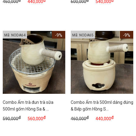
đ
đ
đ
đ
460,000
440,000
600,000
540,000
-9%
-9%
Mã: NODA64
Mã: NODA65
Combo Ấm trà đun trà sữa
Combo Ấm trà 500ml dáng đứng
500ml gốm Hồng Sa & ...
& Bếp gốm Hồng S...
đ
đ
đ
đ
590,000
560,000
460,000
440,000