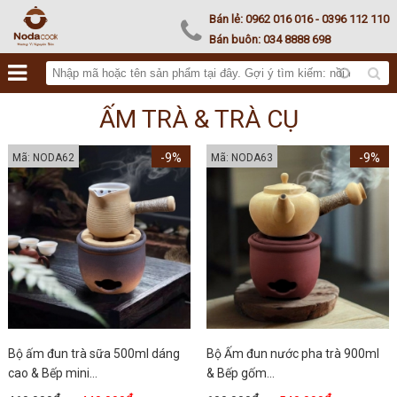
Noda Kamado
Bán lẻ:
0962 016 016
- 0396 112 110
Bán buôn:
034 8888 698
ẤM TRÀ & TRÀ CỤ
-9%
-9%
Mã: NODA62
Mã: NODA63
Bộ ấm đun trà sữa 500ml dáng
Bộ Ấm đun nước pha trà 900ml
cao & Bếp mini...
& Bếp gốm...