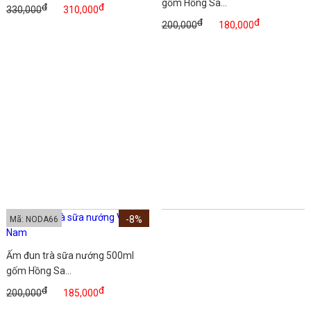
gốm Hồng Sa...
đ
đ
330,000
310,000
đ
đ
200,000
180,000
-8%
Mã: NODA66
Ấm đun trà sữa nướng 500ml
gốm Hồng Sa...
đ
đ
200,000
185,000