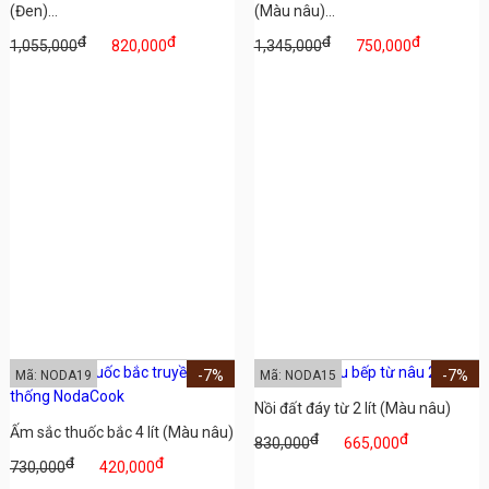
(Đen)...
(Màu nâu)...
đ
đ
đ
đ
1,055,000
820,000
1,345,000
750,000
-7%
-7%
Mã: NODA19
Mã: NODA15
Nồi đất đáy từ 2 lít (Màu nâu)
Ấm sắc thuốc bắc 4 lít (Màu nâu)
đ
đ
830,000
665,000
đ
đ
730,000
420,000