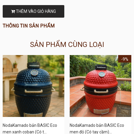
THÊM VÀO GIỎ HÀNG
THÔNG TIN SẢN PHẨM
SẢN PHẨM CÙNG LOẠI
-9%
NodaKamado bản BASIC Eco
NodaKamado bản BASIC Eco
men xanh coban (Có t...
men đỏ (Có tay cầm)...