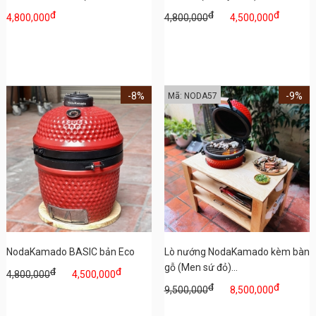
đ
đ
đ
4,800,000
4,800,000
4,500,000
-8%
-9%
Mã: NODA57
NodaKamado BASIC bản Eco
Lò nướng NodaKamado kèm bàn
gỗ (Men sứ đỏ)...
đ
đ
4,800,000
4,500,000
đ
đ
9,500,000
8,500,000