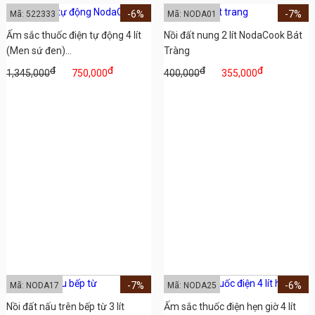
-6%
-7%
Mã: 522333
Mã: NODA01
Ấm sắc thuốc điện tự động 4 lít
Nồi đất nung 2 lít NodaCook Bát
(Men sứ đen)...
Tràng
đ
đ
đ
đ
1,345,000
750,000
400,000
355,000
-7%
-6%
Mã: NODA17
Mã: NODA25
Nồi đất nấu trên bếp từ 3 lít
Ấm sắc thuốc điện hẹn giờ 4 lít