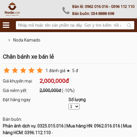
Noda Kamado
Bán lẻ:
0962 016 016
- 0396 112 110
Bán buôn:
034 8888 698
Noda Kamado
Chân bánh xe bán lẻ
1
đánh giá ★:
5
đ
2,000,000đ
Giá khuyến mại:
Giá niêm yết:
2,000,000đ
(-10%)
Đặt hàng ngay
Số lượng
Bán buôn:
Phản ánh dịch vụ: 0325.015.016 | Mua hàng HN: 0962.016.016 | Mua
hàng HCM: 0396.112.110
-