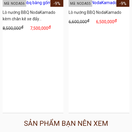
-9%
-9%
Mã: NODA56
Mã: NODA55
Lò nướng BBQ NodaKamado
Lò nướng BBQ NodaKamado
kèm chân kê xe đẩy...
đ
đ
6,600,000
6,500,000
đ
đ
8,500,000
7,500,000
SẢN PHẨM BẠN NÊN XEM