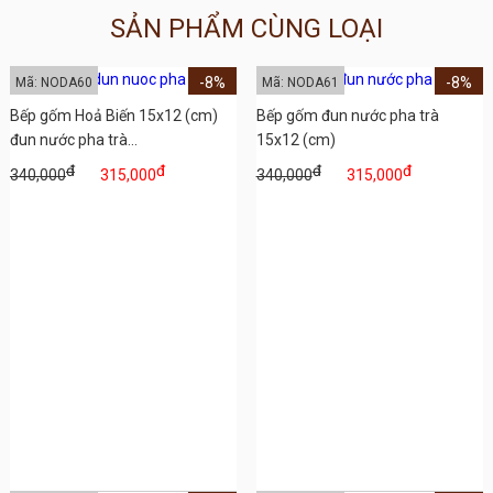
SẢN PHẨM CÙNG LOẠI
-8%
-8%
Mã: NODA60
Mã: NODA61
Bếp gốm Hoả Biến 15x12 (cm)
Bếp gốm đun nước pha trà
đun nước pha trà...
15x12 (cm)
đ
đ
đ
đ
340,000
315,000
340,000
315,000