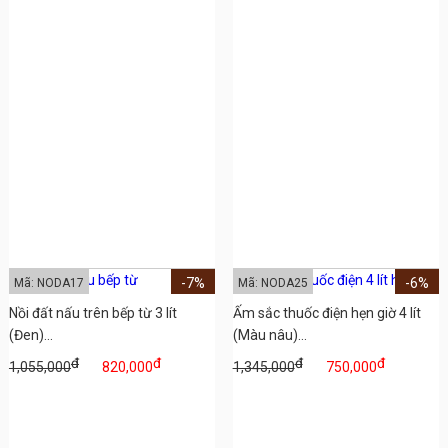
-7%
-6%
Mã: NODA17
Mã: NODA25
Nồi đất nấu trên bếp từ 3 lít
Ấm sắc thuốc điện hẹn giờ 4 lít
(Đen)...
(Màu nâu)...
đ
đ
đ
đ
1,055,000
820,000
1,345,000
750,000