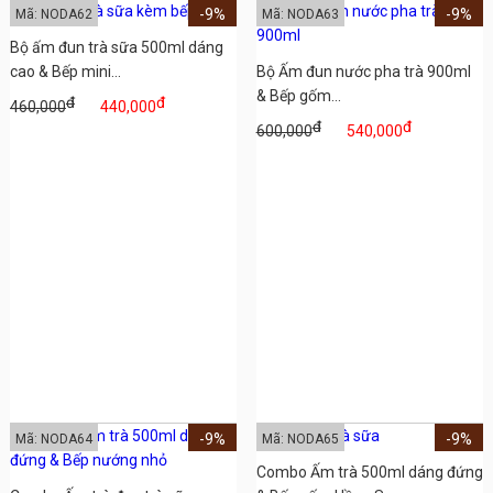
-9%
-9%
Mã: NODA62
Mã: NODA63
Bộ ấm đun trà sữa 500ml dáng
cao & Bếp mini...
Bộ Ấm đun nước pha trà 900ml
& Bếp gốm...
đ
đ
460,000
440,000
đ
đ
600,000
540,000
-9%
-9%
Mã: NODA64
Mã: NODA65
Combo Ấm trà 500ml dáng đứng