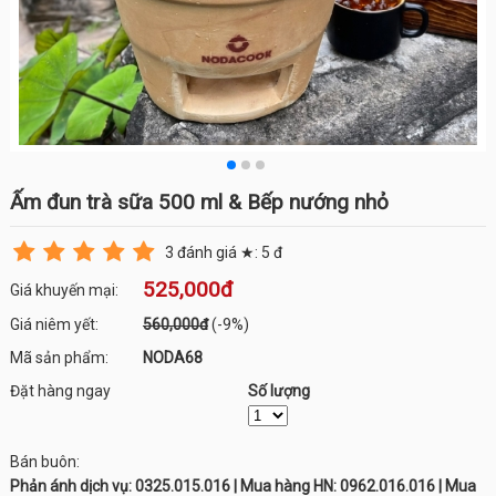
Ấm đun trà sữa 500 ml & Bếp nướng nhỏ
3
đánh giá ★:
5
đ
525,000đ
Giá khuyến mại:
Giá niêm yết:
560,000đ
(-9%)
Mã sản phẩm:
NODA68
Đặt hàng ngay
Số lượng
Bán buôn:
Phản ánh dịch vụ: 0325.015.016 | Mua hàng HN: 0962.016.016 | Mua