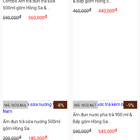
Combo Ấm trà đun trà sữa
& Bếp gốm Hồng S...
500ml gốm Hồng Sa & ...
đ
đ
460,000
440,000
đ
đ
590,000
560,000
-8%
-9%
Mã: NODA66
Mã: NODA67
Ấm đun nước pha trà 900 ml &
Ấm đun trà sữa nướng 500ml
Bếp gốm Hồng Sa...
gốm Hồng Sa...
đ
đ
590,000
545,000
đ
đ
200,000
185,000