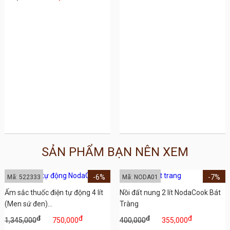
SẢN PHẨM BẠN NÊN XEM
-6%
-7%
Mã: 522333
Mã: NODA01
Ấm sắc thuốc điện tự động 4 lít
Nồi đất nung 2 lít NodaCook Bát
(Men sứ đen)...
Tràng
đ
đ
đ
đ
1,345,000
750,000
400,000
355,000