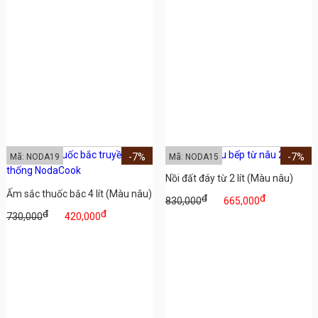
-7%
-7%
Mã: NODA19
Mã: NODA15
Nồi đất đáy từ 2 lít (Màu nâu)
Ấm sắc thuốc bắc 4 lít (Màu nâu)
đ
đ
830,000
665,000
đ
đ
730,000
420,000