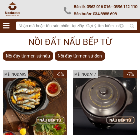
Noda Kamado
Bán lẻ:
0962 016 016
- 0396 112 110
Bán buôn:
034 8888 698
NỒI ĐẤT NẤU BẾP TỪ
Nồi đáy từ men sứ nâu
Nồi đáy từ men sứ đen
-5%
-7%
Mã: NODA05
Mã: NODA17