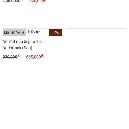
1,055,000
820,000
-7%
Mã: NODA16
Nồi đất nấu bếp từ 2 lít
NodaCook (Đen)...
đ
đ
830,000
665,000