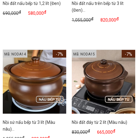
Nồi đất nấu bếp từ 1,2 lít (Đen)
Nồi đất nấu trên bếp từ 3 lít
(Đen)...
đ
đ
690,000
580,000
đ
đ
1,055,000
820,000
-7%
-7%
Mã: NODA14
Mã: NODA15
Nồi sứ nấu bếp từ 3 lít (Màu
Nồi đất đáy từ 2 lít (Màu nâu)
nâu)...
đ
đ
830,000
665,000
đ
đ