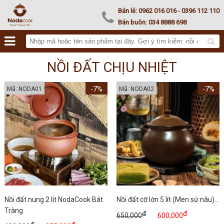
Noda Kamado
Bán lẻ:
0962 016 016
- 0396 112 110
Bán buôn:
034 8888 698
NỒI ĐẤT CHỊU NHIỆT
-7%
-7%
Mã: NODA01
Mã: NODA02
Nồi đất nung 2 lít NodaCook Bát
Nồi đất cỡ lớn 5 lít (Men sứ nâu)...
Tràng
đ
đ
650,000
600,000