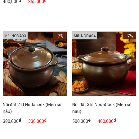
đ
đ
400,000
355,000
-7%
-7%
Mã: NODA03
Mã: NODA04
Nồi đất 2 lít Nodacook (Men sứ
Nồi đất 3 lít NodaCook (Men sứ
nâu)
nâu)
đ
đ
đ
đ
380,000
330,000
500,000
400,000