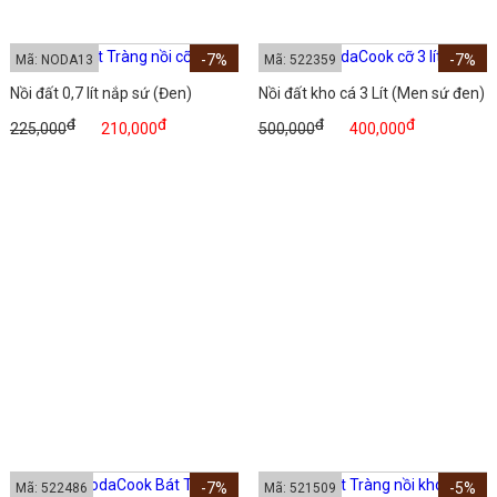
-7%
-7%
Mã: NODA13
Mã: 522359
Nồi đất 0,7 lít nắp sứ (Đen)
Nồi đất kho cá 3 Lít (Men sứ đen)
đ
đ
đ
đ
225,000
210,000
500,000
400,000
-7%
-5%
Mã: 522486
Mã: 521509