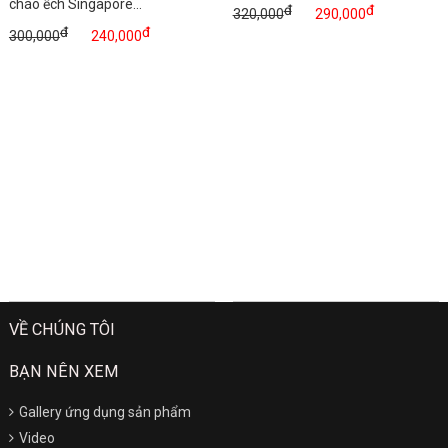
cháo ếch Singapore...
đ
đ
320,000
290,000
đ
đ
300,000
240,000
VỀ CHÚNG TÔI
BẠN NÊN XEM
Gallery ứng dụng sản phẩm
Video