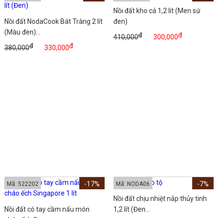
Nồi đất kho cá 1,2 lít (Men sứ
Nồi đất NodaCook Bát Tràng 2 lít
đen)
(Màu đen)...
đ
đ
410,000
300,000
đ
đ
380,000
330,000
-17%
-7%
Mã: 522202
Mã: NODA06
Nồi đất chịu nhiệt nắp thủy tinh
Nồi đất có tay cầm nấu món
1,2 lít (Đen...