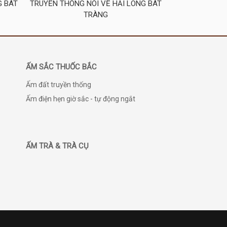
G BÁT
TRUYỀN THÔNG NÓI VỀ HẢI LONG BÁT
TRÀNG
ẤM SẮC THUỐC BẮC
Ấm đất truyền thống
Ấm điện hẹn giờ sắc - tự động ngắt
ẤM TRÀ & TRÀ CỤ