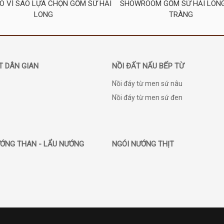
DO VÌ SAO LỰA CHỌN GỐM SỨ HẢI
SHOWROOM GỐM SỨ HẢI LON
LONG
TRÀNG
T DÂN GIAN
NỒI ĐẤT NẤU BẾP TỪ
Nồi đáy từ men sứ nâu
Nồi đáy từ men sứ đen
ỚNG THAN - LẨU NƯỚNG
NGÓI NƯỚNG THỊT