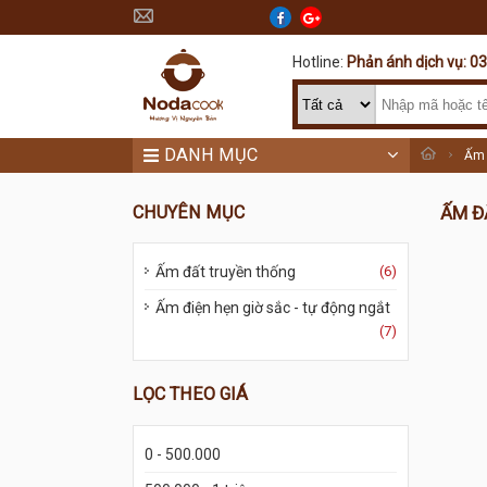
Hotline:
Phản ánh dịch vụ: 0
DANH MỤC
Ấm 
CHUYÊN MỤC
ẤM Đ
Ấm đất truyền thống
(6)
Ấm điện hẹn giờ sắc - tự động ngắt
(7)
LỌC THEO GIÁ
0 - 500.000