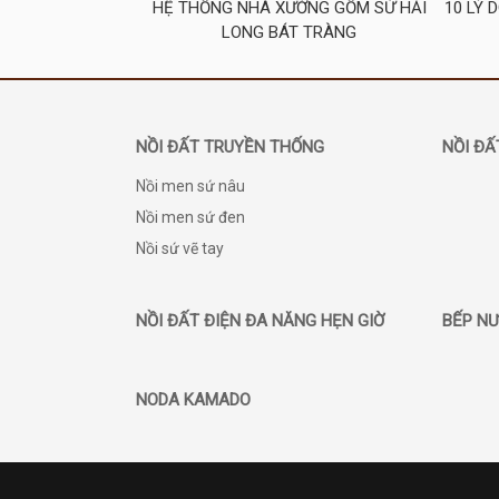
HỆ THỐNG NHÀ XƯỞNG GỐM SỨ HẢI
10 LÝ 
LONG BÁT TRÀNG
NỒI ĐẤT TRUYỀN THỐNG
NỒI ĐẤ
Nồi men sứ nâu
Nồi men sứ đen
Nồi sứ vẽ tay
NỒI ĐẤT ĐIỆN ĐA NĂNG HẸN GIỜ
BẾP NƯ
NODA KAMADO