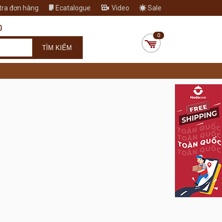
tra đơn hàng
Ecatalogue
Video
Sale
0
0